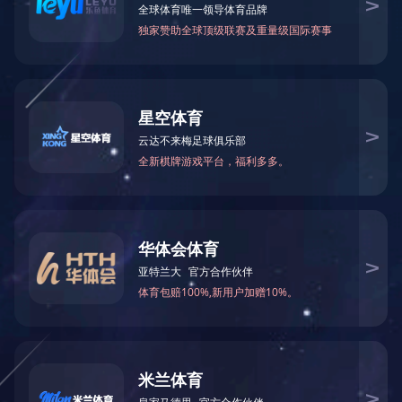
营业执照
1
中国·大连市
经济技术开发区什字街工业园27号